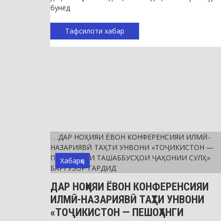
бунёд
Тафсилоти хабар
Хабарҳо
ДАР НОҲИЯИ ЁВОН КОНФЕРЕНСИЯИ
ИЛМӢ-НАЗАРИЯВӢ ТАҲТИ УНВОНИ
«ТОҶИКИСТОН — ПЕШОҲАНГИ