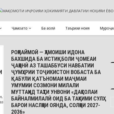
Ҷамоатҳо
Ба аҳолӣ
Таърихи ноҳия
Муроҷиа
Хабарҳо
РОҲПАЙМОӢ — ҲАМОИШИ ИДОНА
БАХШИДА БА ИСТИҚБОЛИ ҶОМЕАИ
ҶАҲОНӢ АЗ ТАШАББУСИ НАВБАТИИ
И
ҶУМҲУРИИ ТОҶИКИСТОН ВОБАСТА БА
ҚАБУЛИ ҚАТЪНОМАИ МАҶМАИ
УМУМИИ СОЗМОНИ МИЛАЛИ
МУТТАҲИД ТАҲТИ УНВОНИ «ДАҲСОЛАИ
н,
БАЙНАЛМИЛАЛӢ ОИД БА ТАҲКИМИ СУЛҲ
аз
БАРОИ НАСЛҲОИ ОЯНДА, СОЛҲОИ 2027-
2036»