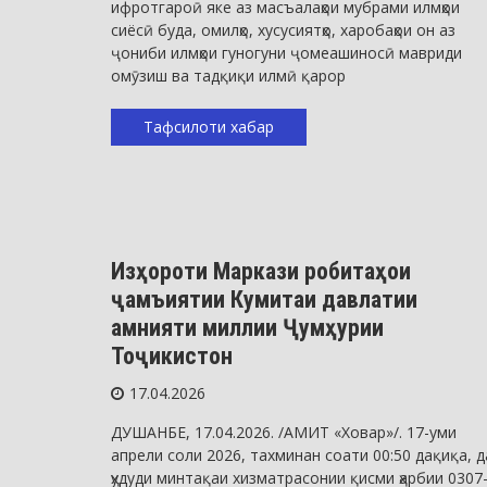
ифротгароӣ яке аз масъалаҳои мубрами илмҳои
сиёсӣ буда, омилҳо, хусусиятҳо, харобаҳои он аз
ҷониби илмҳои гуногуни ҷомеашиносӣ мавриди
омӯзиш ва тадқиқи илмӣ қарор
Тафсилоти хабар
Таърихи нохия
Изҳороти Маркази робитаҳои
ҷамъиятии Кумитаи давлатии
амнияти миллии Ҷумҳурии
Тоҷикистон
17.04.2026
ДУШАНБЕ, 17.04.2026. /АМИТ «Ховар»/. 17-уми
апрели соли 2026, тахминан соати 00:50 дақиқа, д
ҳудуди минтақаи хизматрасонии қисми ҳарбии 0307