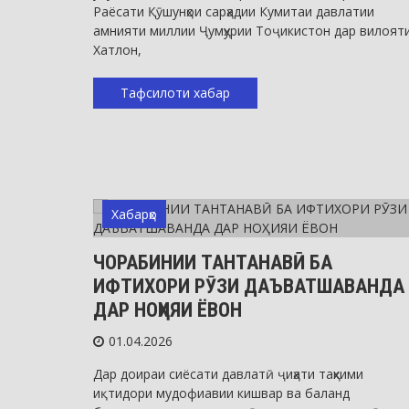
Раёсати Қӯшунҳои сарҳадии Кумитаи давлатии
амнияти миллии Ҷумҳурии Тоҷикистон дар вилоят
Хатлон,
Тафсилоти хабар
Хабарҳо
ЧОРАБИНИИ ТАНТАНАВӢ БА
ИФТИХОРИ РӮЗИ ДАЪВАТШАВАНДА
ДАР НОҲИЯИ ЁВОН
01.04.2026
Дар доираи сиёсати давлатӣ ҷиҳати таҳкими
иқтидори мудофиавии кишвар ва баланд