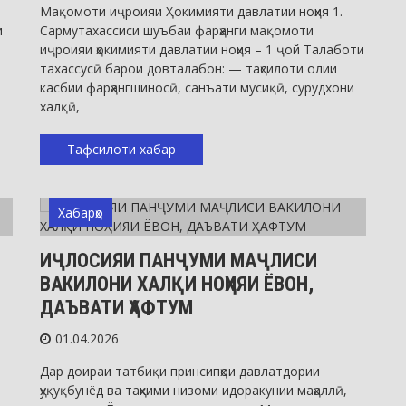
Мақомоти иҷроияи Ҳокимияти давлатии ноҳия 1.
и
Сармутахассиси шуъбаи фарҳанги мақомоти
иҷроияи ҳокимияти давлатии ноҳия – 1 ҷой Талаботи
тахассусӣ барои довталабон: — таҳсилоти олии
касбии фарҳангшиносӣ, санъати мусиқӣ, сурудхони
халқӣ,
Тафсилоти хабар
Хабарҳо
ИҶЛОСИЯИ ПАНҶУМИ МАҶЛИСИ
ВАКИЛОНИ ХАЛҚИ НОҲИЯИ ЁВОН,
ДАЪВАТИ ҲАФТУМ
01.04.2026
Дар доираи татбиқи принсипҳои давлатдории
ҳуқуқбунёд ва таҳкими низоми идоракунии маҳаллӣ,