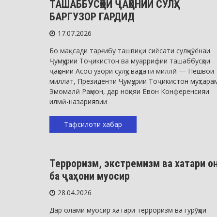
ТАШАББУСҲОИ ҶАҲОНИИ СУЛҲ»
БАРГУЗОР ГАРДИД
17.07.2026
Бо мақсади тарғибу ташвиқи сиёсати сулҳҷӯёнаи
Ҷумҳурии Тоҷикистон ва муаррифии ташаббусҳои
ҷаҳонии Асосгузори сулҳу ваҳдати миллӣ — Пешвои
миллат, Президенти Ҷумҳурии Тоҷикистон муҳтара
Эмомалӣ Раҳмон, дар ноҳияи Ёвон Конференсияи
илмӣ-назариявии
Тафсилоти хабар
Хабарҳо
Терроризм, экстремизм ва хатари о
ба ҷаҳони муосир
28.04.2026
Дар олами муосир хатари терроризм ва гурӯҳҳои