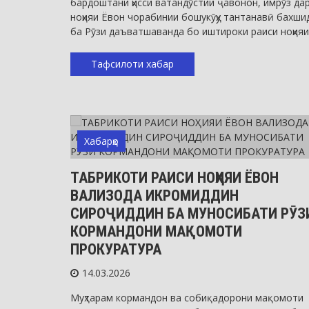
бардоштани ҳисси ватандӯстии ҷавонон, имрӯз да
ноҳияи Ёвон чорабинии бошукӯҳу тантанавӣ бахши
ба Рӯзи даъватшаванда бо иштироки раиси ноҳияи
Тафсилоти хабар
Хабарҳо
ТАБРИКОТИ РАИСИ НОҲИЯИ ЁВОН
ВАЛИЗОДА ИКРОМИДДИН
СИРОҶИДДИН БА МУНОСИБАТИ РӮЗ
КОРМАНДОНИ МАҚОМОТИ
ПРОКУРАТУРА
14.03.2026
Муҳтарам кормандон ва собиқадорони мақомоти