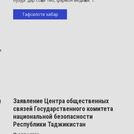
бузург дар соҳаи тиб, фармон медиҳам: 1.
Тафсилоти хабар
м
Таърихи нохия
н
Заявление Центра общественных
связей Государственного комитета
национальной безопасности
Республики Таджикистан