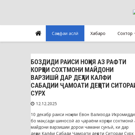
Cаҳифаи аслӣ
Хабарҳо
Сохтор
Таърихи нохия
БОЗДИДИ РАИСИ НОҲИЯ АЗ РАФТИ
КОРҲОИ СОХТМОНИ МАЙДОНИ
ВАРЗИШӢ ДАР ДЕҲАИ КАЛФИ
САБАДИИ ҶАМОАТИ ДЕҲОТИ СИТОРА
СУРХ
12.12.2025
10 декабр раиси ноҳияи Ёвон Вализода Икромидди
бо мақсади шиносоӣ аз ҷараёни корҳои сохтмонӣ 
майдони варзишии дорои чамани сунъӣ, ки дар
деҳаи Калфи Сабади Ҷамоати деҳоти Ситораи Сурх