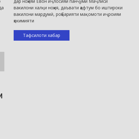
р
дар ноҳияи Ёвон иҷлосияи панҷуми Маҷлиси
да
вакилони халқи ноҳия, даъвати ҳафтум бо иштироки
вакилони мардумӣ, роҳбарияти мақомоти иҷроияи
ҳокимияти
Тафсилоти хабар
И