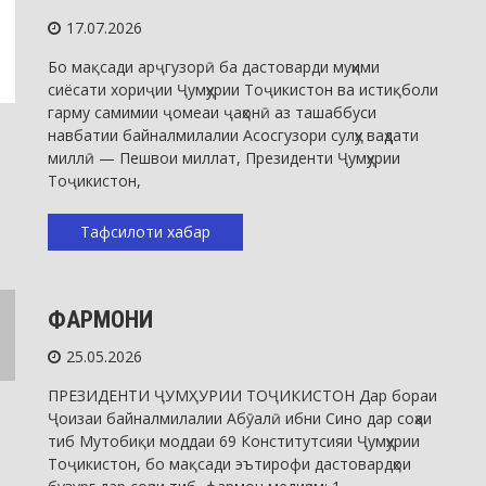
17.07.2026
Бо мақсади арҷгузорӣ ба дастоварди муҳими
сиёсати хориҷии Ҷумҳурии Тоҷикистон ва истиқболи
гарму самимии ҷомеаи ҷаҳонӣ аз ташаббуси
навбатии байналмилалии Асосгузори сулҳу ваҳдати
миллӣ — Пешвои миллат, Президенти Ҷумҳурии
Тоҷикистон,
Тафсилоти хабар
Таърихи нохия
ФАРМОНИ
25.05.2026
ПРЕЗИДЕНТИ ҶУМҲУРИИ ТОҶИКИСТОН Дар бораи
Ҷоизаи байналмилалии Абӯалӣ ибни Сино дар соҳаи
тиб Мутобиқи моддаи 69 Конститутсияи Ҷумҳурии
Тоҷикистон, бо мақсади эътирофи дастовардҳои